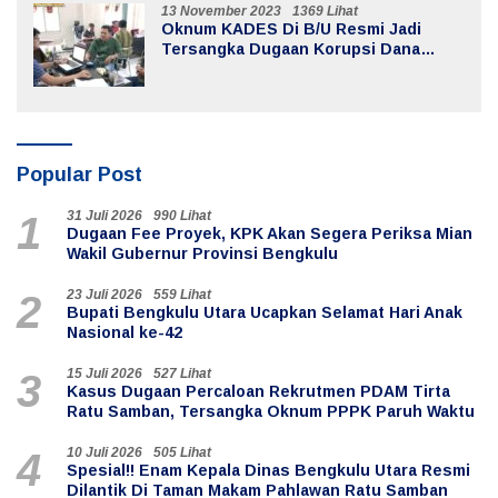
13 November 2023
1369 Lihat
Oknum KADES Di B/U Resmi Jadi
Tersangka Dugaan Korupsi Dana
Desa
Popular Post
31 Juli 2026
990 Lihat
1
Dugaan Fee Proyek, KPK Akan Segera Periksa Mian
Wakil Gubernur Provinsi Bengkulu
23 Juli 2026
559 Lihat
2
Bupati Bengkulu Utara Ucapkan Selamat Hari Anak
Nasional ke-42
15 Juli 2026
527 Lihat
3
Kasus Dugaan Percaloan Rekrutmen PDAM Tirta
Ratu Samban, Tersangka Oknum PPPK Paruh Waktu
10 Juli 2026
505 Lihat
4
Spesial!! Enam Kepala Dinas Bengkulu Utara Resmi
Dilantik Di Taman Makam Pahlawan Ratu Samban