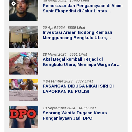
30 Maret 2024
12902 Lihat
Pemerasan dan Penganiayaan di Alami
Supir Ekspedisi di Jalur Lintas
Batiknau ketahun
20 April 2024
8889 Lihat
Investasi Arisan Bodong Kembali
Mengguncang Bengkulu Utara,
Kerugian Mencapai 20 Milyar
28 Maret 2024
5551 Lihat
Aksi Begal kembali Terjadi di
Bengkulu Utara, Menimpa Warga Air
Sebayur
4 Desember 2023
3937 Lihat
PASANGAN DIDUGA NIKAH SIRI DI
LAPORKAN KE POLISI
13 September 2024
1439 Lihat
Seorang Wanita Dugaan Kasus
Penganiayaan Jadi DPO