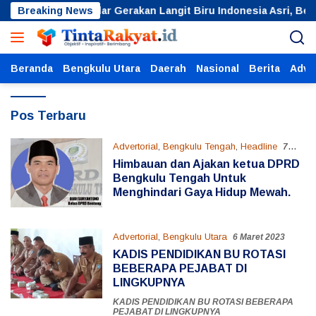
Langsung
kulu Utara Gelar Gerakan Langit Biru Indonesia Asri, Bersihk
Breaking News
ke
konten
Beranda
Bengkulu Utara
Daerah
Nasional
Berita
Adver
TintaRakyat.id
Pos Terbaru
Advertorial
,
Bengkulu Tengah
,
Headline
7
Maret 2023
Himbauan dan Ajakan ketua DPRD
Bengkulu Tengah Untuk
Menghindari Gaya Hidup Mewah.
Advertorial
,
Bengkulu Utara
6 Maret 2023
KADIS PENDIDIKAN BU ROTASI
BEBERAPA PEJABAT DI
LINGKUPNYA
KADIS PENDIDIKAN BU ROTASI BEBERAPA
PEJABAT DI LINGKUPNYA