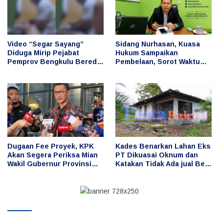
Video “Segar Sayang”
Sidang Nurhasan, Kuasa
Diduga Mirip Pejabat
Hukum Sampaikan
Pemprov Bengkulu Beredar
Pembelaan, Sorot Waktu
di Media Sosial
Kejadian dan Unsur
Keributan
Dugaan Fee Proyek, KPK
Kades Benarkan Lahan Eks
Akan Segera Periksa Mian
PT Dikuasai Oknum dan
Wakil Gubernur Provinsi
Katakan Tidak Ada jual Beli
Bengkulu
Saat Kepemimpinannya