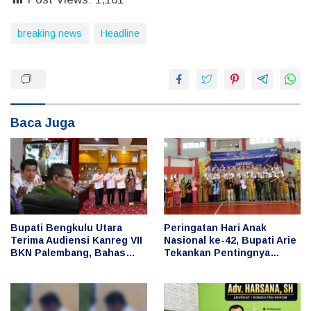
breaking news
Headline
Baca Juga
Bupati Bengkulu Utara
Peringatan Hari Anak
Terima Audiensi Kanreg VII
Nasional ke-42, Bupati Arie
BKN Palembang, Bahas
Tekankan Pentingnya
Penguatan Pengelolaan
Perlindungan dan Masa
ASN dan Manajemen
Depan Anak
Talenta