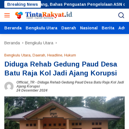
Langsung
 BKN Palembang, Bahas Penguatan Pengelolaan ASN dan Manaje
Breaking News
ke
konten
Beranda
Bengkulu Utara
Daerah
Nasional
Berita
Adver
Beranda
Bengkulu Utara
Bengkulu Utara
,
Daerah
,
Headline
,
Hukum
Diduga Rehab Gedung Paud Desa
Batu Raja Kol Jadi Ajang Korupsi
Official_TR
-
Diduga Rehab Gedung Paud Desa Batu Raja Kol Jadi
Ajang Korupsi
24 Desember 2024