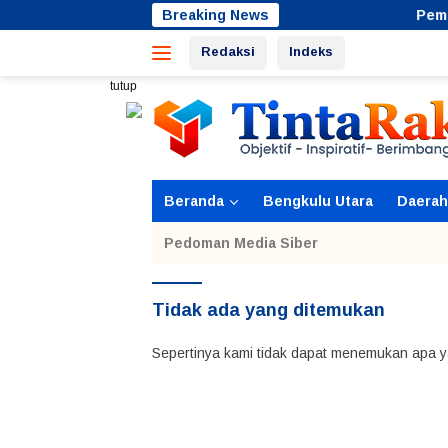
Langsung
Breaking News
Pemdes Suk
ke
Redaksi
Indeks
konten
tutup
Beranda
Bengkulu Utara
Daerah
Pedoman Media Siber
Tidak ada yang ditemukan
Sepertinya kami tidak dapat menemukan apa y