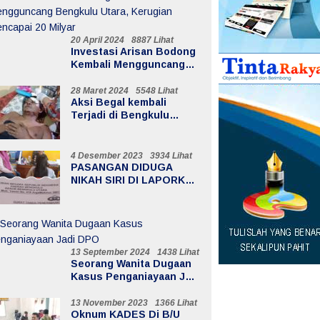
20 April 2024
8887 Lihat
Investasi Arisan Bodong
Kembali Mengguncang
Bengkulu Utara,
Kerugian Mencapai 20
28 Maret 2024
5548 Lihat
Aksi Begal kembali
Milyar
Terjadi di Bengkulu
Utara, Menimpa Warga Air
Sebayur
4 Desember 2023
3934 Lihat
PASANGAN DIDUGA
NIKAH SIRI DI LAPORKAN
KE POLISI
13 September 2024
1438 Lihat
Seorang Wanita Dugaan
Kasus Penganiayaan Jadi
DPO
13 November 2023
1366 Lihat
Oknum KADES Di B/U