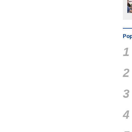
Pop
1
2
3
4