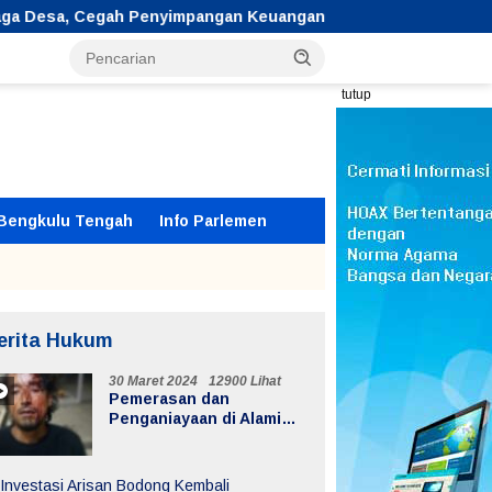
sa, Cegah Penyimpangan Keuangan Desa
Perkuat Kesad
tutup
Bengkulu Tengah
Info Parlemen
erita Hukum
30 Maret 2024
12900 Lihat
Pemerasan dan
Penganiayaan di Alami
Supir Ekspedisi di Jalur
Lintas Batiknau ketahun