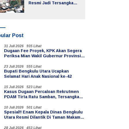
Resmi Jadi Tersangka
Dugaan Korupsi Dana
Desa
ular Post
31 Juli 2026
935 Lihat
Dugaan Fee Proyek, KPK Akan Segera
Periksa Mian Wakil Gubernur Provinsi
Bengkulu
23 Juli 2026
555 Lihat
Bupati Bengkulu Utara Ucapkan
Selamat Hari Anak Nasional ke-42
15 Juli 2026
523 Lihat
Kasus Dugaan Percaloan Rekrutmen
PDAM Tirta Ratu Samban, Tersangka
Oknum PPPK Paruh Waktu
10 Juli 2026
501 Lihat
Spesial!! Enam Kepala Dinas Bengkulu
Utara Resmi Dilantik Di Taman Makam
Pahlawan Ratu Samban
28 Juli 2026
453 Lihat