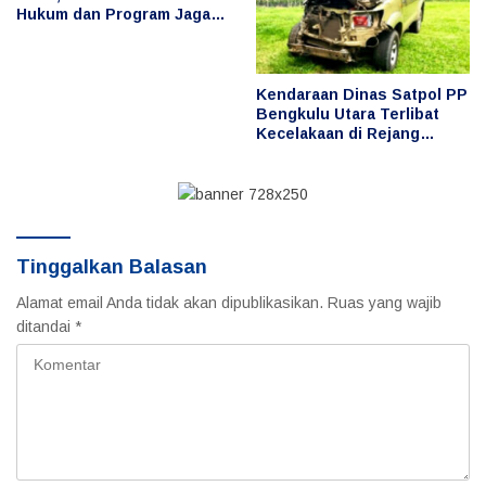
Hukum dan Program Jaga
Desa Digelar di Desa Taba
Baru
Kendaraan Dinas Satpol PP
Bengkulu Utara Terlibat
Kecelakaan di Rejang
Lebong, Publik
Pertanyakan Penggunaan
dan Pengemudi
Tinggalkan Balasan
Alamat email Anda tidak akan dipublikasikan.
Ruas yang wajib
ditandai
*