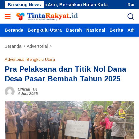
Langsung
ru Indonesia Asri, Bersihkan Hutan Kota
Breaking News
Rangkaian Me
ke
konten
Beranda
Bengkulu Utara
Daerah
Nasional
Berita
Adver
Beranda
Advertorial
Advertorial
,
Bengkulu Utara
Pra Pelaksana dan Titik Nol Dana
Desa Pasar Bembah Tahun 2025
Official_TR
4 Juni 2025