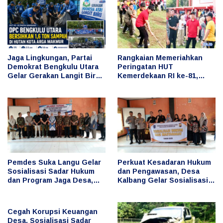
Jaga Lingkungan, Partai
Rangkaian Memeriahkan
Demokrat Bengkulu Utara
Peringatan HUT
Gelar Gerakan Langit Biru
Kemerdekaan RI ke-81,
Indonesia Asri, Bersihkan
Bupati Arie Ikut Serta
Hutan Kota
dalam Berbagai Lomba
Pemdes Suka Langu Gelar
Perkuat Kesadaran Hukum
Sosialisasi Sadar Hukum
dan Pengawasan, Desa
dan Program Jaga Desa,
Kalbang Gelar Sosialisasi
Cegah Penyimpangan
Sadar Hukum dan Program
Keuangan Desa
Jaga Desa
Cegah Korupsi Keuangan
Desa, Sosialisasi Sadar