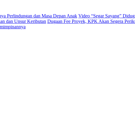
ngnya Perlindungan dan Masa Depan Anak
Video “Segar Sayang” Diduga
an dan Unsur Keributan
Dugaan Fee Proyek, KPK Akan Segera Periks
emimpinannya