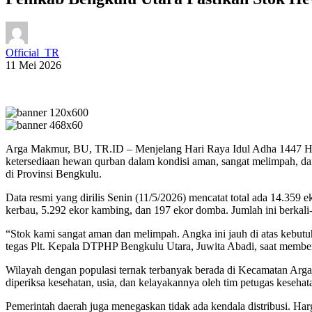
Official_TR
11 Mei 2026
Arga Makmur, BU, TR.ID – Menjelang Hari Raya Idul Adha 1447 Hij
ketersediaan hewan qurban dalam kondisi aman, sangat melimpah, d
di Provinsi Bengkulu.
Data resmi yang dirilis Senin (11/5/2026) mencatat total ada 14.359
kerbau, 5.292 ekor kambing, dan 197 ekor domba. Jumlah ini berkali-k
“Stok kami sangat aman dan melimpah. Angka ini jauh di atas kebutu
tegas Plt. Kepala DTPHP Bengkulu Utara, Juwita Abadi, saat member
Wilayah dengan populasi ternak terbanyak berada di Kecamatan Arga 
diperiksa kesehatan, usia, dan kelayakannya oleh tim petugas keseh
Pemerintah daerah juga menegaskan tidak ada kendala distribusi. Ha