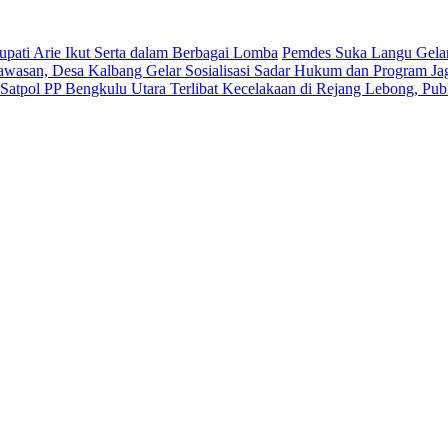
ati Arie Ikut Serta dalam Berbagai Lomba
Pemdes Suka Langu Gelar
wasan, Desa Kalbang Gelar Sosialisasi Sadar Hukum dan Program Ja
Satpol PP Bengkulu Utara Terlibat Kecelakaan di Rejang Lebong, Pu