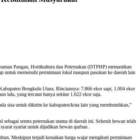
anaman Pangan, Hortikultura dan Peternakan (DTPHP) memastikan
up untuk memenuhi permintaan lokal maupun pasokan ke daerah lain
e-Kabupaten Bengkulu Utara. Rinciannya: 7.866 ekor sapi, 1.004 ekor
 lalu, yang tercatat hanya sekitar 1.622 ekor saja.
ada sisa untuk dikirim ke kabupaten/kota lain yang membutuhkan,”
sebagai sentra peternakan utama di daerah ini. Seluruh hewan telah
yarat syariat untuk dijadikan hewan qurban .
imbun. Meskipun terjadi kenaikan harga wajar mengikuti permintaan