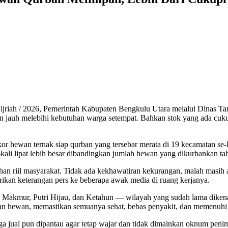
riah / 2026, Pemerintah Kabupaten Bengkulu Utara melalui Dinas T
an jauh melebihi kebutuhan warga setempat. Bahkan stok yang ada cuk
 ekor hewan ternak siap qurban yang tersebar merata di 19 kecamatan s
ali lipat lebih besar dibandingkan jumlah hewan yang dikurbankan tahun
han riil masyarakat. Tidak ada kekhawatiran kekurangan, malah masih 
ikan keterangan pers ke beberapa awak media di ruang kerjanya.
Makmur, Putri Hijau, dan Ketahun — wilayah yang sudah lama dikenal 
atan hewan, memastikan semuanya sehat, bebas penyakit, dan memenuhi s
rga jual pun dipantau agar tetap wajar dan tidak dimainkan oknum pen