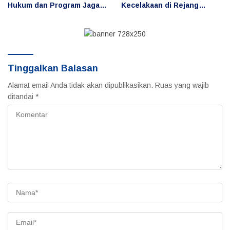
Hukum dan Program Jaga
Kecelakaan di Rejang
Desa Digelar di Desa Taba
Lebong, Publik
Baru
Pertanyakan Penggunaan
dan Pengemudi
Tinggalkan Balasan
Alamat email Anda tidak akan dipublikasikan.
Ruas yang wajib
ditandai
*