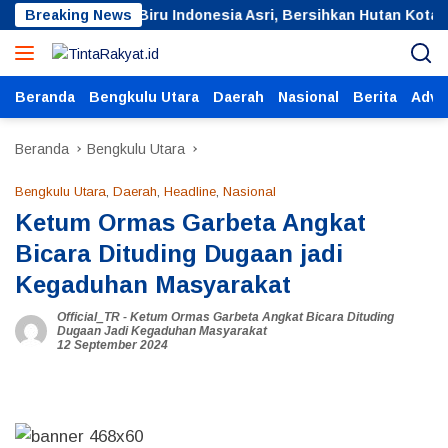
Langsung
akan Langit Biru Indonesia Asri, Bersihkan Hutan Kota
Breaking News
ke
konten
Beranda
Bengkulu Utara
Daerah
Nasional
Berita
Adver
Beranda
Bengkulu Utara
Bengkulu Utara
,
Daerah
,
Headline
,
Nasional
Ketum Ormas Garbeta Angkat
Bicara Dituding Dugaan jadi
Kegaduhan Masyarakat
Official_TR
-
Ketum Ormas Garbeta Angkat Bicara Dituding
Dugaan Jadi Kegaduhan Masyarakat
12 September 2024