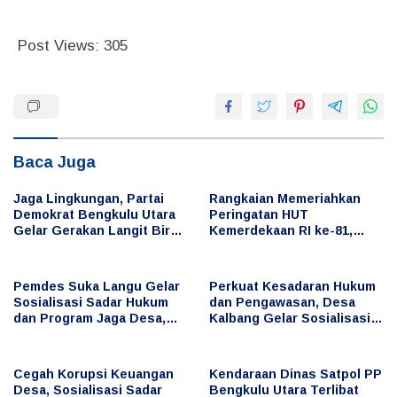
Post Views:
305
Baca Juga
Jaga Lingkungan, Partai
Rangkaian Memeriahkan
Demokrat Bengkulu Utara
Peringatan HUT
Gelar Gerakan Langit Biru
Kemerdekaan RI ke-81,
Indonesia Asri, Bersihkan
Bupati Arie Ikut Serta
Hutan Kota
dalam Berbagai Lomba
Pemdes Suka Langu Gelar
Perkuat Kesadaran Hukum
Sosialisasi Sadar Hukum
dan Pengawasan, Desa
dan Program Jaga Desa,
Kalbang Gelar Sosialisasi
Cegah Penyimpangan
Sadar Hukum dan Program
Keuangan Desa
Jaga Desa
Cegah Korupsi Keuangan
Kendaraan Dinas Satpol PP
Desa, Sosialisasi Sadar
Bengkulu Utara Terlibat