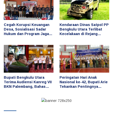
Cegah Korupsi Keuangan
Kendaraan Dinas Satpol PP
Desa, Sosialisasi Sadar
Bengkulu Utara Terlibat
Hukum dan Program Jaga
Kecelakaan di Rejang
Desa Digelar di Desa Taba
Lebong, Publik
Baru
Pertanyakan Penggunaan
dan Pengemudi
Bupati Bengkulu Utara
Peringatan Hari Anak
Terima Audiensi Kanreg VII
Nasional ke-42, Bupati Arie
BKN Palembang, Bahas
Tekankan Pentingnya
Penguatan Pengelolaan
Perlindungan dan Masa
ASN dan Manajemen
Depan Anak
Talenta