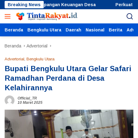
Langsung
egah Penyimpangan Keuangan Desa
Breaking News
Perkuat Kesadaran 
ke
konten
Beranda
Bengkulu Utara
Daerah
Nasional
Berita
Adver
Beranda
Advertorial
Advertorial
,
Bengkulu Utara
Bupati Bengkulu Utara Gelar Safari
Ramadhan Perdana di Desa
Kelahirannya
Official_TR
10 Maret 2025