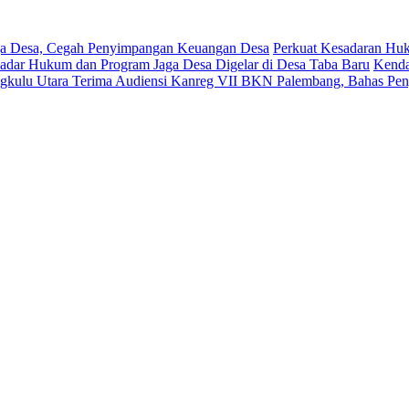
aga Desa, Cegah Penyimpangan Keuangan Desa
Perkuat Kesadaran Huk
Sadar Hukum dan Program Jaga Desa Digelar di Desa Taba Baru
Kenda
gkulu Utara Terima Audiensi Kanreg VII BKN Palembang, Bahas Pe