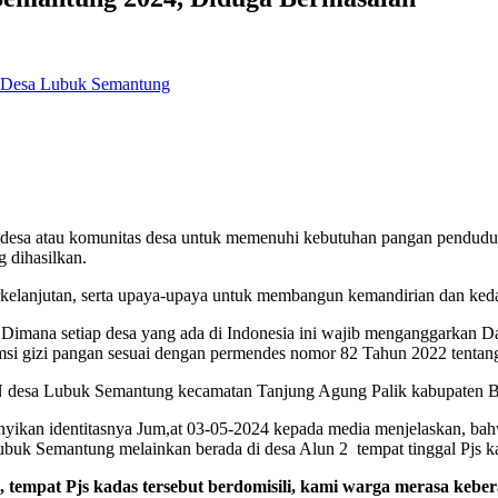
 Desa Lubuk Semantung
desa atau komunitas desa untuk memenuhi kebutuhan pangan penduduk
g dihasilkan.
rkelanjutan, serta upaya-upaya untuk membangun kemandirian dan keda
imana setiap desa yang ada di Indonesia ini wajib menganggarkan Da
umsi gizi pangan sesuai dengan permendes nomor 82 Tahun 2022 tent
desa Lubuk Semantung kecamatan Tanjung Agung Palik kabupaten Ben
unyikan identitasnya Jum,at 03-05-2024 kepada media menjelaskan, b
 Lubuk Semantung melainkan berada di desa Alun 2 tempat tinggal Pjs k
 tempat Pjs kadas tersebut berdomisili, kami warga merasa keber