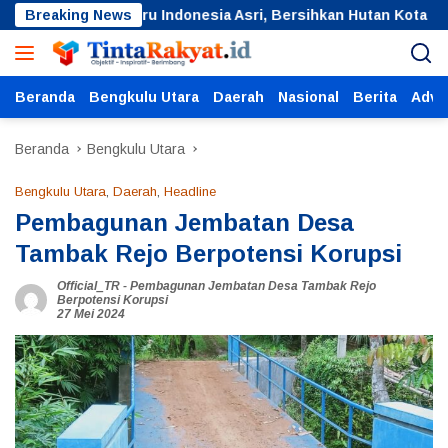
Langsung
n Langit Biru Indonesia Asri, Bersihkan Hutan Kota
Breaking News
R
ke
konten
Beranda
Bengkulu Utara
Daerah
Nasional
Berita
Adver
Beranda
Bengkulu Utara
Bengkulu Utara
,
Daerah
,
Headline
Pembagunan Jembatan Desa
Tambak Rejo Berpotensi Korupsi
Official_TR
-
Pembagunan Jembatan Desa Tambak Rejo
Berpotensi Korupsi
27 Mei 2024