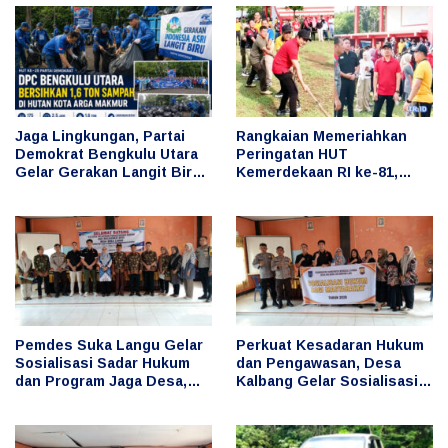
Jaga Lingkungan, Partai
Rangkaian Memeriahkan
Demokrat Bengkulu Utara
Peringatan HUT
Gelar Gerakan Langit Biru
Kemerdekaan RI ke-81,
Indonesia Asri, Bersihkan
Bupati Arie Ikut Serta
Hutan Kota
dalam Berbagai Lomba
Pemdes Suka Langu Gelar
Perkuat Kesadaran Hukum
Sosialisasi Sadar Hukum
dan Pengawasan, Desa
dan Program Jaga Desa,
Kalbang Gelar Sosialisasi
Cegah Penyimpangan
Sadar Hukum dan Program
Keuangan Desa
Jaga Desa