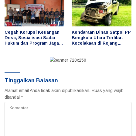
Cegah Korupsi Keuangan
Kendaraan Dinas Satpol PP
Desa, Sosialisasi Sadar
Bengkulu Utara Terlibat
Hukum dan Program Jaga
Kecelakaan di Rejang
Desa Digelar di Desa Taba
Lebong, Publik
Baru
Pertanyakan Penggunaan
dan Pengemudi
Tinggalkan Balasan
Alamat email Anda tidak akan dipublikasikan.
Ruas yang wajib
ditandai
*