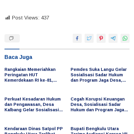
Post Views:
437
Baca Juga
Rangkaian Memeriahkan
Pemdes Suka Langu Gelar
Peringatan HUT
Sosialisasi Sadar Hukum
Kemerdekaan RI ke-81,
dan Program Jaga Desa,
Bupati Arie Ikut Serta
Cegah Penyimpangan
dalam Berbagai Lomba
Keuangan Desa
Perkuat Kesadaran Hukum
Cegah Korupsi Keuangan
dan Pengawasan, Desa
Desa, Sosialisasi Sadar
Kalbang Gelar Sosialisasi
Hukum dan Program Jaga
Sadar Hukum dan Program
Desa Digelar di Desa Taba
Jaga Desa
Baru
Kendaraan Dinas Satpol PP
Bupati Bengkulu Utara