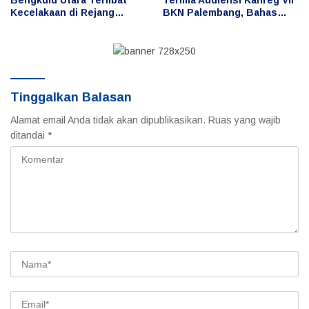
Bengkulu Utara Terlibat
Terima Audiensi Kanreg VII
Kecelakaan di Rejang
BKN Palembang, Bahas
Lebong, Publik
Penguatan Pengelolaan
Pertanyakan Penggunaan
ASN dan Manajemen
dan Pengemudi
Talenta
Tinggalkan Balasan
Alamat email Anda tidak akan dipublikasikan.
Ruas yang wajib
ditandai
*