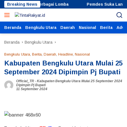
Langsung
 Serta dalam Berbagai Lomba
Breaking News
Pemdes Suka Langu Gelar
ke
konten
Beranda
Bengkulu Utara
Daerah
Nasional
Berita
Adver
Beranda
Bengkulu Utara
Bengkulu Utara
,
Berita
,
Daerah
,
Headline
,
Nasional
Kabupaten Bengkulu Utara Mulai 25
September 2024 Dipimpin Pj Bupati
Official_TR
-
Kabupaten Bengkulu Utara Mulai 25 September 2024
Dipimpin Pj Bupati
11 September 2024