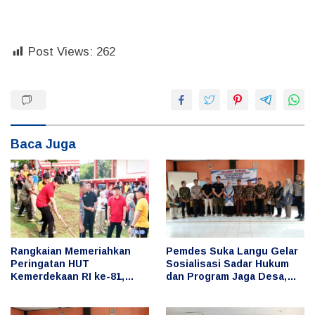
Post Views:
262
Baca Juga
Rangkaian Memeriahkan
Pemdes Suka Langu Gelar
Peringatan HUT
Sosialisasi Sadar Hukum
Kemerdekaan RI ke-81,
dan Program Jaga Desa,
Bupati Arie Ikut Serta
Cegah Penyimpangan
dalam Berbagai Lomba
Keuangan Desa