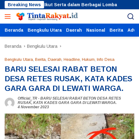
Langsung
ati Arie Ikut Serta dalam Berbagai Lomba
Breaking News
Pemdes Suk
ke
konten
Beranda
Bengkulu Utara
Daerah
Nasional
Berita
Adver
Beranda
Bengkulu Utara
Bengkulu Utara
,
Berita
,
Daerah
,
Headline
,
Hukum
,
Info Desa
BARU SELESAI RABAT BETON
DESA RETES RUSAK, KATA KADES
GARA GARA DI LEWATI WARGA.
Official_TR
-
BARU SELESAI RABAT BETON DESA RETES
RUSAK
,
KATA KADES GARA GARA DI LEWATI WARGA.
4 November 2023