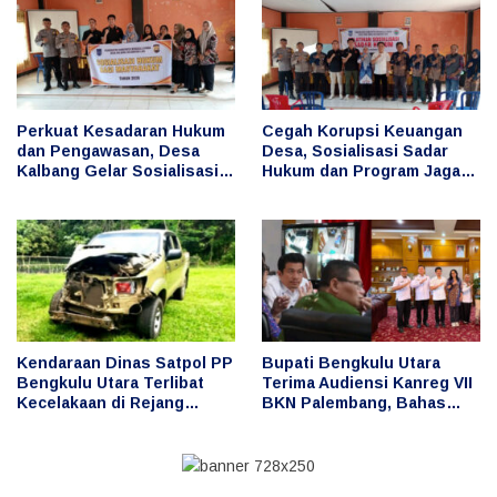
Perkuat Kesadaran Hukum
Cegah Korupsi Keuangan
dan Pengawasan, Desa
Desa, Sosialisasi Sadar
Kalbang Gelar Sosialisasi
Hukum dan Program Jaga
Sadar Hukum dan Program
Desa Digelar di Desa Taba
Jaga Desa
Baru
Kendaraan Dinas Satpol PP
Bupati Bengkulu Utara
Bengkulu Utara Terlibat
Terima Audiensi Kanreg VII
Kecelakaan di Rejang
BKN Palembang, Bahas
Lebong, Publik
Penguatan Pengelolaan
Pertanyakan Penggunaan
ASN dan Manajemen
dan Pengemudi
Talenta