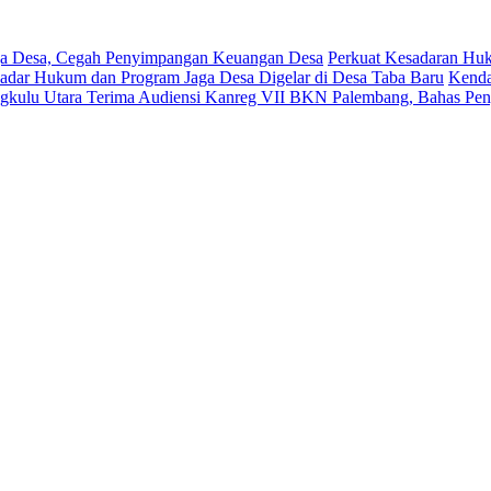
aga Desa, Cegah Penyimpangan Keuangan Desa
Perkuat Kesadaran Huk
Sadar Hukum dan Program Jaga Desa Digelar di Desa Taba Baru
Kenda
gkulu Utara Terima Audiensi Kanreg VII BKN Palembang, Bahas Pe