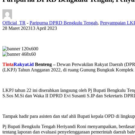
Official_TR
-
Paripurna DPRD Bengkulu Tengah
,
Penyampaian LKP
28 Maret 2023
13 April 2023
Tinta
Rakyat.id
Benteng –
Dewan Perwakilan Rakyat Daerah (DPRD
(LKPJ) Tahun Anggaran 2022, di ruang Gunung Bungkuk Komplek P
LKPJ tahun 22 ini diserahkan langsung oleh Pj Bupati Bengkulu T
S.Sos M.Si dan Waka II DPRD Evi Susanti S.IP dan Sekretaris D
Tampak hadir para asisten dan staf ahli Bupati kepala OPD di lingk
Pj Bupati Bengkulu Tengah Heriyandi Roni menyampaikan, berdasark
tentang laporan dan evaluasi penyelenggaraan pemerintah daerah bahw