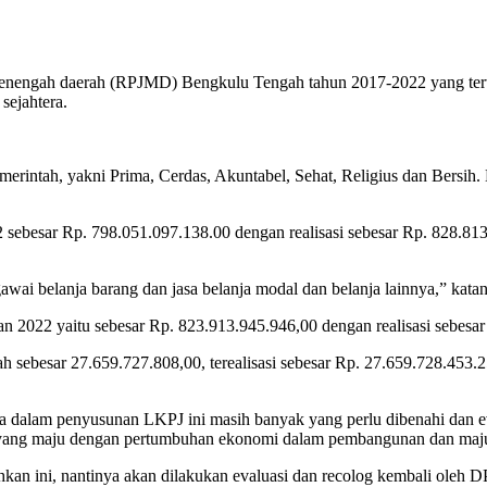
nengah daerah (RPJMD) Bengkulu Tengah tahun 2017-2022 yang tertuan
sejahtera.
emerintah, yakni Prima, Cerdas, Akuntabel, Sehat, Religius dan Bersi
sebesar Rp. 798.051.097.138.00 dengan realisasi sebesar Rp. 828.81
ai belanja barang dan jasa belanja modal dan belanja lainnya,” kata
 2022 yaitu sebesar Rp. 823.913.945.946,00 dengan realisasi sebesar
h sebesar 27.659.727.808,00, terealisasi sebesar Rp. 27.659.728.453
a dalam penyusunan LKPJ ini masih banyak yang perlu dibenahi dan 
yang maju dengan pertumbuhan ekonomi dalam pembangunan dan maju
an ini, nantinya akan dilakukan evaluasi dan recolog kembali oleh D