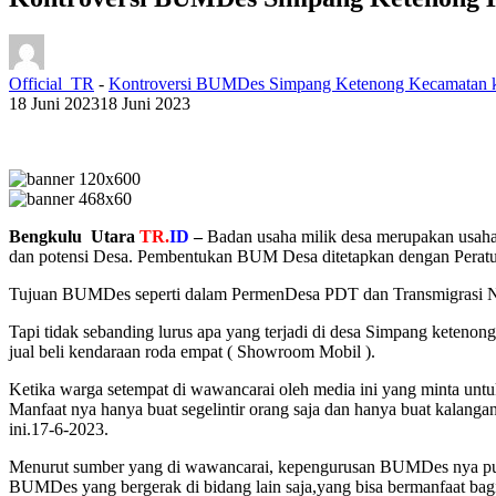
Official_TR
-
Kontroversi BUMDes Simpang Ketenong Kecamatan k
18 Juni 2023
18 Juni 2023
Bengkulu Utara
TR.
ID
–
Badan usaha milik desa merupakan usah
dan potensi Desa. Pembentukan BUM Desa ditetapkan dengan Peratu
Tujuan BUMDes seperti dalam PermenDesa PDT dan Transmigrasi No.
Tapi tidak sebanding lurus apa yang terjadi di desa Simpang kete
jual beli kendaraan roda empat ( Showroom Mobil ).
Ketika warga setempat di wawancarai oleh media ini yang minta untu
Manfaat nya hanya buat segelintir orang saja dan hanya buat kalang
ini.17-6-2023.
Menurut sumber yang di wawancarai, kepengurusan BUMDes nya pun 
BUMDes yang bergerak di bidang lain saja,yang bisa bermanfaat bagi