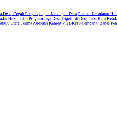
aga Desa, Cegah Penyimpangan Keuangan Desa
Perkuat Kesadaran Huk
Sadar Hukum dan Program Jaga Desa Digelar di Desa Taba Baru
Kenda
gkulu Utara Terima Audiensi Kanreg VII BKN Palembang, Bahas Pe