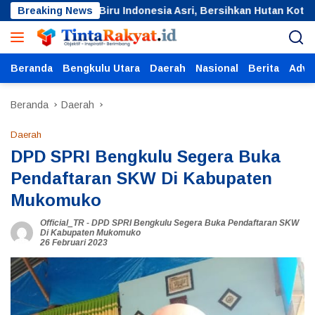
Langsung
an Langit Biru Indonesia Asri, Bersihkan Hutan Kota
Breaking News
R
ke
konten
Beranda
Bengkulu Utara
Daerah
Nasional
Berita
Adver
Beranda
Daerah
Daerah
DPD SPRI Bengkulu Segera Buka
Pendaftaran SKW Di Kabupaten
Mukomuko
Official_TR
-
DPD SPRI Bengkulu Segera Buka Pendaftaran SKW
Di Kabupaten Mukomuko
26 Februari 2023