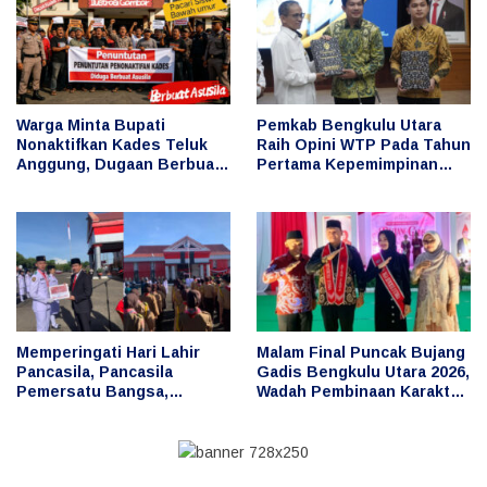
Warga Minta Bupati
Pemkab Bengkulu Utara
Nonaktifkan Kades Teluk
Raih Opini WTP Pada Tahun
Anggung, Dugaan Berbuat
Pertama Kepemimpinan
Asusila
Bupati Arie Septia Adinata
Memperingati Hari Lahir
Malam Final Puncak Bujang
Pancasila, Pancasila
Gadis Bengkulu Utara 2026,
Pemersatu Bangsa,
Wadah Pembinaan Karakter
Fondasi Perdamaian Dunia
Generasi Muda