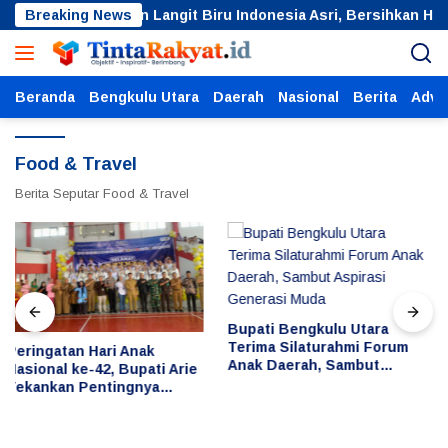
Langsung
ra Gelar Gerakan Langit Biru Indonesia Asri, Bersihkan Hutan
Breaking News
ke
konten
Beranda
Bengkulu Utara
Daerah
Nasional
Berita
Adver
Food & Travel
Berita Seputar Food & Travel
Bupati Bengkulu Utara
Warga Minta Bupati
Terima Silaturahmi Forum
Nonaktifkan Kades Teluk
Anak Daerah, Sambut
Anggung, Dugaan Berbuat
e
Aspirasi Generasi Muda
Asusila