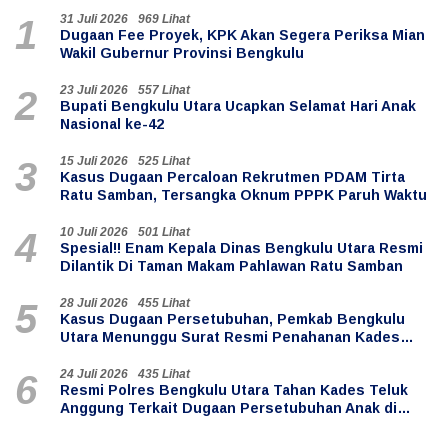
31 Juli 2026
969 Lihat
1
Dugaan Fee Proyek, KPK Akan Segera Periksa Mian
Wakil Gubernur Provinsi Bengkulu
23 Juli 2026
557 Lihat
2
Bupati Bengkulu Utara Ucapkan Selamat Hari Anak
Nasional ke-42
15 Juli 2026
525 Lihat
3
Kasus Dugaan Percaloan Rekrutmen PDAM Tirta
Ratu Samban, Tersangka Oknum PPPK Paruh Waktu
10 Juli 2026
501 Lihat
4
Spesial!! Enam Kepala Dinas Bengkulu Utara Resmi
Dilantik Di Taman Makam Pahlawan Ratu Samban
28 Juli 2026
455 Lihat
5
Kasus Dugaan Persetubuhan, Pemkab Bengkulu
Utara Menunggu Surat Resmi Penahanan Kades
Teluk Anggung
24 Juli 2026
435 Lihat
6
Resmi Polres Bengkulu Utara Tahan Kades Teluk
Anggung Terkait Dugaan Persetubuhan Anak di
Bawah Umur