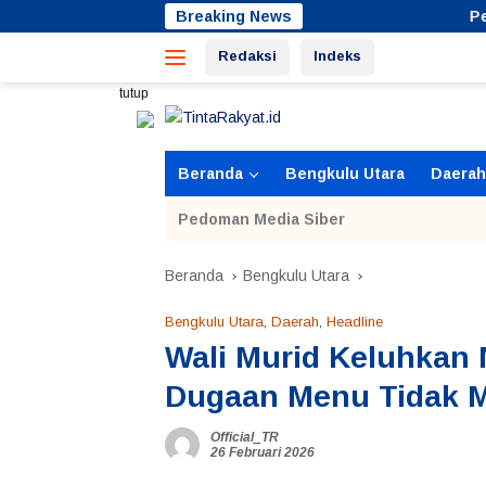
Langsung
Breaking News
Peringatan Hari
ke
Redaksi
Indeks
konten
tutup
Beranda
Bengkulu Utara
Daerah
Pedoman Media Siber
Beranda
Bengkulu Utara
Bengkulu Utara
,
Daerah
,
Headline
Wali Murid Keluhkan
Dugaan Menu Tidak 
Official_TR
26 Februari 2026