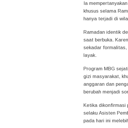
Ia mempertanyakan
khusus selama Rama
hanya terjadi di wil
Ramadan identik de
saat berbuka. Kare
sekadar formalitas,
layak.
Program MBG sejati
gizi masyarakat, kh
anggaran dan pengaw
berubah menjadi sor
Ketika dikonfirmasi
selaku Asisten Pem
pada hari ini melebih