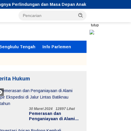
dungan dan Masa Depan Anak
Video “Segar Sayang” Didu
tutup
Bengkulu Tengah
Info Parlemen
erita Hukum
30 Maret 2024
12897 Lihat
Pemerasan dan
Penganiayaan di Alami
Supir Ekspedisi di Jalur
Lintas Batiknau ketahun