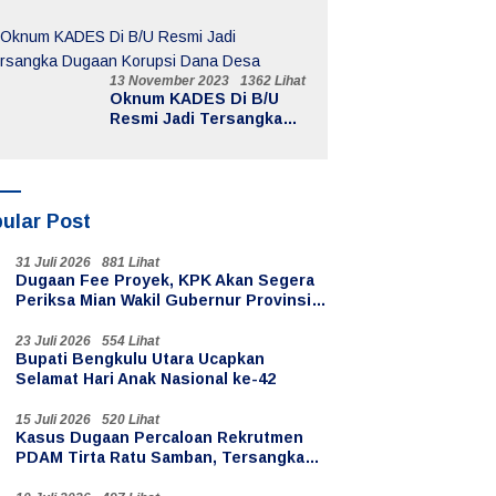
DPO
13 November 2023
1362 Lihat
Oknum KADES Di B/U
Resmi Jadi Tersangka
Dugaan Korupsi Dana
Desa
ular Post
31 Juli 2026
881 Lihat
Dugaan Fee Proyek, KPK Akan Segera
Periksa Mian Wakil Gubernur Provinsi
Bengkulu
23 Juli 2026
554 Lihat
Bupati Bengkulu Utara Ucapkan
Selamat Hari Anak Nasional ke-42
15 Juli 2026
520 Lihat
Kasus Dugaan Percaloan Rekrutmen
PDAM Tirta Ratu Samban, Tersangka
Oknum PPPK Paruh Waktu