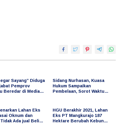
Segar Sayang” Diduga
Sidang Nurhasan, Kuasa
ejabat Pemprov
Hukum Sampaikan
u Beredar di Media
Pembelaan, Sorot Waktu
Kejadian dan Unsur
Keributan
enarkan Lahan Eks
HGU Berakhir 2021, Lahan
asai Oknum dan
Eks PT Mangkurajo 187
Tidak Ada jual Beli
Hektare Berubah Kebun
pemimpinannya
Sawit, Diduga Dikuasai
Oknum