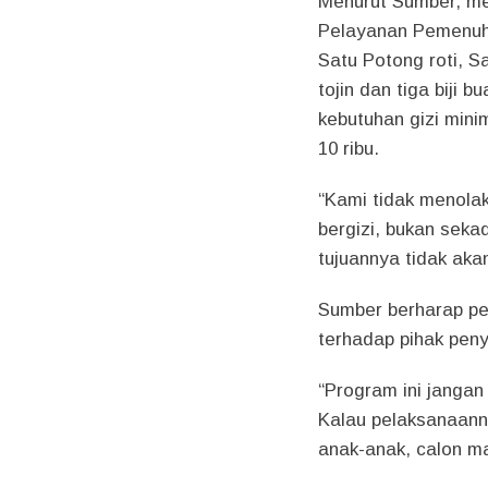
Menurut Sumber, me
Pelayanan Pemenuhan
Satu Potong roti, S
tojin dan tiga biji 
kebutuhan gizi mini
10 ribu.
“Kami tidak menola
bergizi, bukan seka
tujuannya tidak akan
Sumber berharap pe
terhadap pihak peny
“Program ini jangan
Kalau pelaksanaanny
anak-anak, calon m