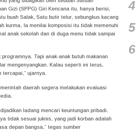
nu yang dibagikan oleh sebuah Satuan
4
 Gizi (SPPG) Giri Kencana itu, hanya berisi,
atu buah Salak, Satu butir telur, sebungkus kacang
5
buah kurma, Ia menilai komposisi itu tidak memenuhi
mal anak sekolah dan di duga menu tidak sampai
6
k programnya. Tapi anak-anak butuh makanan
dar mengenyangkan. Kalau seperti ini terus,
 tercapai,” ujarnya.
merintah daerah segera melakukan evaluasi
edia.
 dijadikan ladang mencari keuntungan pribadi.
a tidak sesuai juknis, yang jadi korban adalah
asa depan bangsa,” tegas sumber