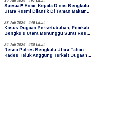
10 Juli 2026
497 Lihat
Spesial!! Enam Kepala Dinas Bengkulu
Utara Resmi Dilantik Di Taman Makam
Pahlawan Ratu Samban
28 Juli 2026
446 Lihat
Kasus Dugaan Persetubuhan, Pemkab
Bengkulu Utara Menunggu Surat Resmi
Penahanan Kades Teluk Anggung
24 Juli 2026
430 Lihat
Resmi Polres Bengkulu Utara Tahan
Kades Teluk Anggung Terkait Dugaan
Persetubuhan Anak di Bawah Umur