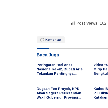
Post Views:
162
Komentar
Baca Juga
Peringatan Hari Anak
Video “
Nasional ke-42, Bupati Arie
Mirip P
Tekankan Pentingnya
Bengkul
Perlindungan dan Masa
Sosial
Depan Anak
Dugaan Fee Proyek, KPK
Kades B
Akan Segera Periksa Mian
PT Diku
Wakil Gubernur Provinsi
Katakan 
Bengkulu
Saat Ke