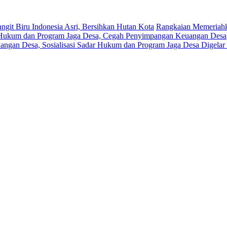
git Biru Indonesia Asri, Bersihkan Hutan Kota
Rangkaian Memeriahka
r Hukum dan Program Jaga Desa, Cegah Penyimpangan Keuangan Desa
ngan Desa, Sosialisasi Sadar Hukum dan Program Jaga Desa Digelar