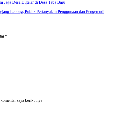
m Jaga Desa Digelar di Desa Taba Baru
 Rejang Lebong, Publik Pertanyakan Penggunaan dan Pengemudi
dai
*
 komentar saya berikutnya.