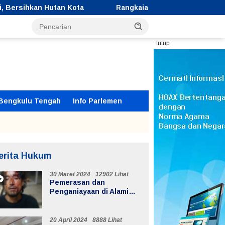
Rangkaian Memeriahkan Peringatan HUT Kemerdekaan R
tutup
Bengkulu Tengah
Info Parlemen
erita Hukum
30 Maret 2024
12902 Lihat
Pemerasan dan
Penganiayaan di Alami
Supir Ekspedisi di Jalur
Lintas Batiknau ketahun
20 April 2024
8888 Lihat