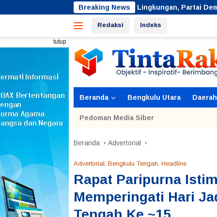
Langsung
Jaga Lingkungan, Partai Demokrat Bengkulu Utara Ge
Breaking News
ke
Redaksi
Indeks
konten
tutup
Beranda
Bengkulu Utara
Daerah
Pedoman Media Siber
Beranda
Advertorial
Advertorial
,
Bengkulu Tengah
,
Headline
Rapat Paripurna Ist
Memperingati Hari J
Tengah Ke ~15