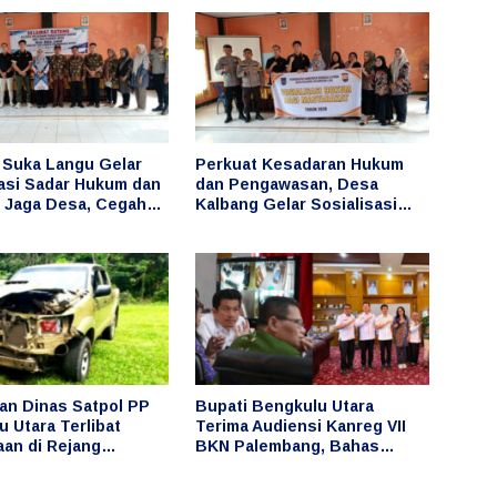
Suka Langu Gelar
Perkuat Kesadaran Hukum
sasi Sadar Hukum dan
dan Pengawasan, Desa
 Jaga Desa, Cegah
Kalbang Gelar Sosialisasi
angan Keuangan
Sadar Hukum dan Program
Jaga Desa
an Dinas Satpol PP
Bupati Bengkulu Utara
 Utara Terlibat
Terima Audiensi Kanreg VII
aan di Rejang
BKN Palembang, Bahas
 Publik Pertanyakan
Penguatan Pengelolaan ASN
aan dan Pengemudi
dan Manajemen Talenta