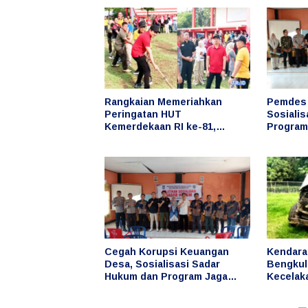
Rangkaian Memeriahkan
Pemdes 
Peringatan HUT
Sosiali
Kemerdekaan RI ke-81,
Program
Bupati Arie Ikut Serta dalam
Penyimp
Berbagai Lomba
Desa
Cegah Korupsi Keuangan
Kendara
Desa, Sosialisasi Sadar
Bengkulu
Hukum dan Program Jaga
Kecelak
Desa Digelar di Desa Taba
Lebong,
Baru
Penggun