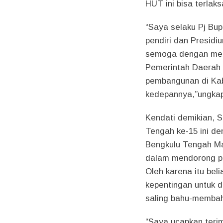
HUT ini bisa terla
“Saya selaku Pj Bup
pendiri dan Presid
semoga dengan meng
Pemerintah Daerah 
pembangunan di Ka
kedepannya,”ungka
Kendati demikian, 
Tengah ke-15 ini d
Bengkulu Tengah Ma
dalam mendorong p
Oleh karena itu be
kepentingan untuk 
saling bahu-membah
“Saya ucapkan teri