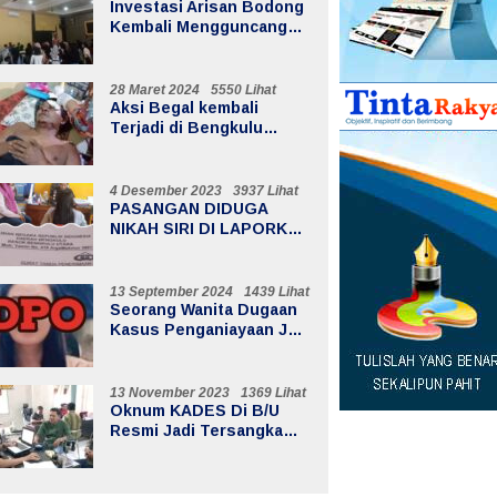
Investasi Arisan Bodong
Kembali Mengguncang
Bengkulu Utara,
Kerugian Mencapai 20
Milyar
28 Maret 2024
5550 Lihat
Aksi Begal kembali
Terjadi di Bengkulu
Utara, Menimpa Warga Air
Sebayur
4 Desember 2023
3937 Lihat
PASANGAN DIDUGA
NIKAH SIRI DI LAPORKAN
KE POLISI
13 September 2024
1439 Lihat
Seorang Wanita Dugaan
Kasus Penganiayaan Jadi
DPO
13 November 2023
1369 Lihat
Oknum KADES Di B/U
Resmi Jadi Tersangka
Dugaan Korupsi Dana
Desa