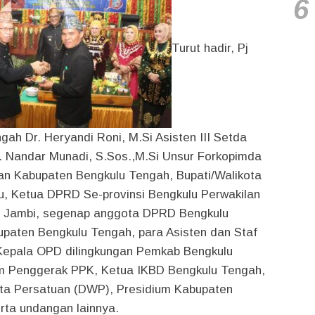
6
Turut hadir, Pj
gah Dr. Heryandi Roni, M.Si Asisten III Setda
H. Nandar Munadi, S.Sos.,M.Si Unsur Forkopimda
dan Kabupaten Bengkulu Tengah, Bupati/Walikota
lu, Ketua DPRD Se-provinsi Bengkulu Perwakilan
i Jambi, segenap anggota DPRD Bengkulu
paten Bengkulu Tengah, para Asisten dan Staf
 Kepala OPD dilingkungan Pemkab Bengkulu
m Penggerak PPK, Ketua IKBD Bengkulu Tengah,
ta Persatuan (DWP), Presidium Kabupaten
rta undangan lainnya.