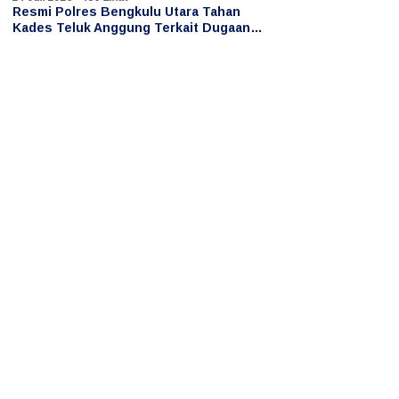
Resmi Polres Bengkulu Utara Tahan
Kades Teluk Anggung Terkait Dugaan
Persetubuhan Anak di Bawah Umur