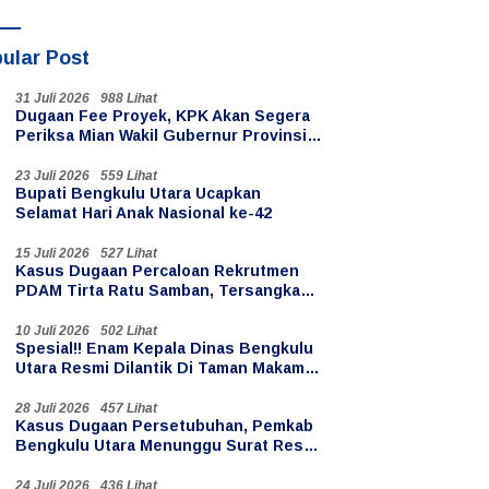
ular Post
31 Juli 2026
988 Lihat
Dugaan Fee Proyek, KPK Akan Segera
Periksa Mian Wakil Gubernur Provinsi
Bengkulu
23 Juli 2026
559 Lihat
Bupati Bengkulu Utara Ucapkan
Selamat Hari Anak Nasional ke-42
15 Juli 2026
527 Lihat
Kasus Dugaan Percaloan Rekrutmen
PDAM Tirta Ratu Samban, Tersangka
Oknum PPPK Paruh Waktu
10 Juli 2026
502 Lihat
Spesial!! Enam Kepala Dinas Bengkulu
Utara Resmi Dilantik Di Taman Makam
Pahlawan Ratu Samban
28 Juli 2026
457 Lihat
Kasus Dugaan Persetubuhan, Pemkab
Bengkulu Utara Menunggu Surat Resmi
Penahanan Kades Teluk Anggung
24 Juli 2026
436 Lihat