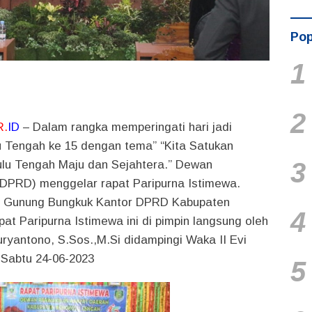
Pop
1
2
R.
ID
–
Dalam rangka memperingati hari jadi
 Tengah ke 15 dengan tema” “Kita Satukan
3
lu Tengah Maju dan Sejahtera.” Dewan
(DPRD) menggelar rapat Paripurna Istimewa.
g Gunung Bungkuk Kantor DPRD Kabupaten
4
at Paripurna Istimewa ini di pimpin langsung oleh
ryantono, S.Sos.,M.Si didampingi Waka II Evi
. Sabtu 24-06-2023
5