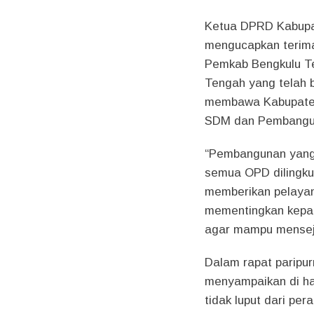
Ketua DPRD Kabupa
mengucapkan terima
Pemkab Bengkulu T
Tengah yang telah b
membawa Kabupaten 
SDM dan Pembangu
“Pembangunan yang 
semua OPD dilingk
memberikan pelayan
mementingkan kepa
agar mampu menseja
Dalam rapat paripur
menyampaikan di ha
tidak luput dari pe