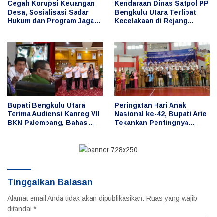
Cegah Korupsi Keuangan
Kendaraan Dinas Satpol PP
Desa, Sosialisasi Sadar
Bengkulu Utara Terlibat
Hukum dan Program Jaga
Kecelakaan di Rejang
Desa Digelar di Desa Taba
Lebong, Publik
Baru
Pertanyakan Penggunaan
dan Pengemudi
Bupati Bengkulu Utara
Peringatan Hari Anak
Terima Audiensi Kanreg VII
Nasional ke-42, Bupati Arie
BKN Palembang, Bahas
Tekankan Pentingnya
Penguatan Pengelolaan
Perlindungan dan Masa
ASN dan Manajemen
Depan Anak
Talenta
Tinggalkan Balasan
Alamat email Anda tidak akan dipublikasikan.
Ruas yang wajib
ditandai
*