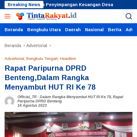
Langsung
sa, Cegah Penyimpangan Keuangan Desa
Breaking News
Perkuat Kesad
ke
konten
Beranda
Bengkulu Utara
Daerah
Nasional
Berita
Adver
Beranda
Advertorial
Advertorial
,
Bengkulu Tengah
,
Headline
Rapat Paripurna DPRD
Benteng,Dalam Rangka
Menyambut HUT RI Ke 78
Official_TR
-
Dalam Rangka Menyambut HUT RI Ke 78
,
Rapat
Paripurna DPRD Benteng
16 Agustus 2023