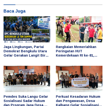
Baca Juga
Jaga Lingkungan, Partai
Rangkaian Memeriahkan
Demokrat Bengkulu Utara
Peringatan HUT
Gelar Gerakan Langit Biru
Kemerdekaan RI ke-81,
Indonesia Asri, Bersihkan
Bupati Arie Ikut Serta
Hutan Kota
dalam Berbagai Lomba
Pemdes Suka Langu Gelar
Perkuat Kesadaran Hukum
Sosialisasi Sadar Hukum
dan Pengawasan, Desa
dan Program Jaga Desa,
Kalbang Gelar Sosialisasi