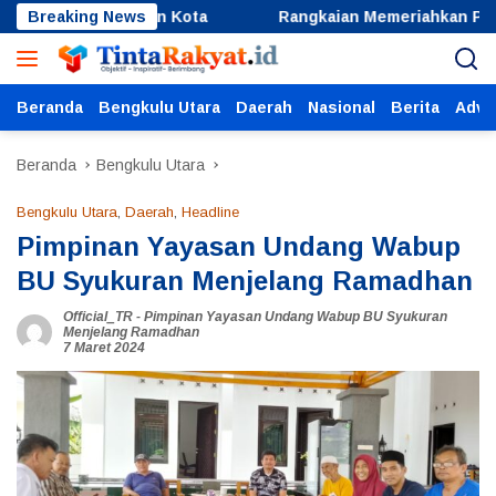
Langsung
sihkan Hutan Kota
Breaking News
Rangkaian Memeriahkan Peringatan H
ke
konten
Beranda
Bengkulu Utara
Daerah
Nasional
Berita
Adver
Beranda
Bengkulu Utara
Bengkulu Utara
,
Daerah
,
Headline
Pimpinan Yayasan Undang Wabup
BU Syukuran Menjelang Ramadhan
Official_TR
-
Pimpinan Yayasan Undang Wabup BU Syukuran
Menjelang Ramadhan
7 Maret 2024