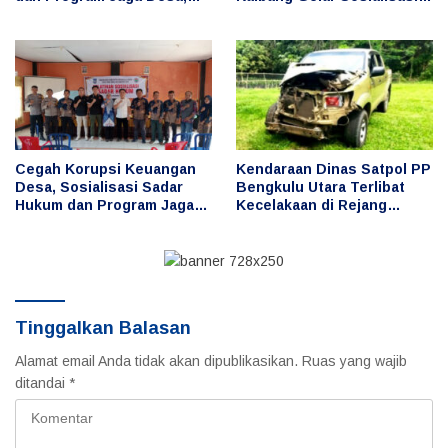
Cegah Penyimpangan
Sadar Hukum dan Program
Keuangan Desa
Jaga Desa
Cegah Korupsi Keuangan
Kendaraan Dinas Satpol PP
Desa, Sosialisasi Sadar
Bengkulu Utara Terlibat
Hukum dan Program Jaga
Kecelakaan di Rejang
Desa Digelar di Desa Taba
Lebong, Publik
Baru
Pertanyakan Penggunaan
dan Pengemudi
Tinggalkan Balasan
Alamat email Anda tidak akan dipublikasikan.
Ruas yang wajib
ditandai
*