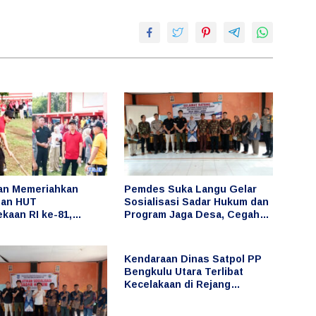
an Memeriahkan
Pemdes Suka Langu Gelar
tan HUT
Sosialisasi Sadar Hukum dan
kaan RI ke-81,
Program Jaga Desa, Cegah
rie Ikut Serta dalam
Penyimpangan Keuangan
i Lomba
Desa
Kendaraan Dinas Satpol PP
Bengkulu Utara Terlibat
Kecelakaan di Rejang
Lebong, Publik Pertanyakan
Penggunaan dan Pengemudi