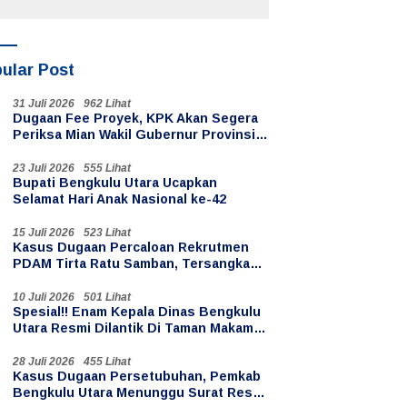
Dugaan Korupsi Dana
Desa
ular Post
31 Juli 2026
962 Lihat
Dugaan Fee Proyek, KPK Akan Segera
Periksa Mian Wakil Gubernur Provinsi
Bengkulu
23 Juli 2026
555 Lihat
Bupati Bengkulu Utara Ucapkan
Selamat Hari Anak Nasional ke-42
15 Juli 2026
523 Lihat
Kasus Dugaan Percaloan Rekrutmen
PDAM Tirta Ratu Samban, Tersangka
Oknum PPPK Paruh Waktu
10 Juli 2026
501 Lihat
Spesial!! Enam Kepala Dinas Bengkulu
Utara Resmi Dilantik Di Taman Makam
Pahlawan Ratu Samban
28 Juli 2026
455 Lihat
Kasus Dugaan Persetubuhan, Pemkab
Bengkulu Utara Menunggu Surat Resmi