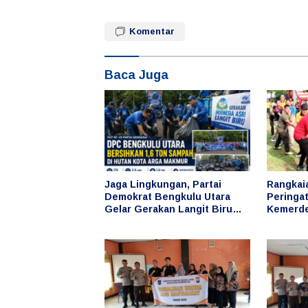
Komentar
Baca Juga
Jaga Lingkungan, Partai
Rangkai
Demokrat Bengkulu Utara
Peringa
Gelar Gerakan Langit Biru
Kemerde
Indonesia Asri, Bersihkan
Bupati A
Hutan Kota
Berbaga