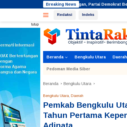
Langsung
Jaga Lingkungan, Partai Demokrat Bengkulu Utara Gelar Ger
Breaking News
ke
Redaksi
Indeks
konten
tutup
Beranda
Bengkulu Utara
Daerah
Pedoman Media Siber
Beranda
Bengkulu Utara
Bengkulu Utara
,
Daerah
Pemkab Bengkulu Uta
Tahun Pertama Kepem
Adinata