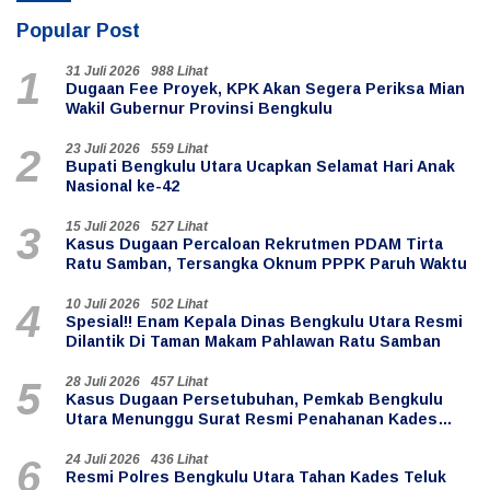
Popular Post
31 Juli 2026
988 Lihat
1
Dugaan Fee Proyek, KPK Akan Segera Periksa Mian
Wakil Gubernur Provinsi Bengkulu
23 Juli 2026
559 Lihat
2
Bupati Bengkulu Utara Ucapkan Selamat Hari Anak
Nasional ke-42
15 Juli 2026
527 Lihat
3
Kasus Dugaan Percaloan Rekrutmen PDAM Tirta
Ratu Samban, Tersangka Oknum PPPK Paruh Waktu
10 Juli 2026
502 Lihat
4
Spesial!! Enam Kepala Dinas Bengkulu Utara Resmi
Dilantik Di Taman Makam Pahlawan Ratu Samban
28 Juli 2026
457 Lihat
5
Kasus Dugaan Persetubuhan, Pemkab Bengkulu
Utara Menunggu Surat Resmi Penahanan Kades
Teluk Anggung
24 Juli 2026
436 Lihat
6
Resmi Polres Bengkulu Utara Tahan Kades Teluk