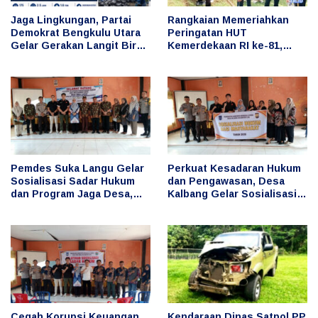
Jaga Lingkungan, Partai
Rangkaian Memeriahkan
Demokrat Bengkulu Utara
Peringatan HUT
Gelar Gerakan Langit Biru
Kemerdekaan RI ke-81,
Indonesia Asri, Bersihkan
Bupati Arie Ikut Serta
Hutan Kota
dalam Berbagai Lomba
Pemdes Suka Langu Gelar
Perkuat Kesadaran Hukum
Sosialisasi Sadar Hukum
dan Pengawasan, Desa
dan Program Jaga Desa,
Kalbang Gelar Sosialisasi
Cegah Penyimpangan
Sadar Hukum dan Program
Keuangan Desa
Jaga Desa
Cegah Korupsi Keuangan
Kendaraan Dinas Satpol PP