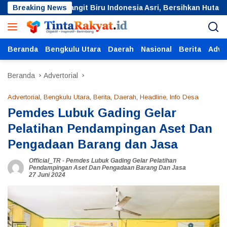
Langsung
erakan Langit Biru Indonesia Asri, Bersihkan Hutan Kota
Breaking News
ke
konten
Beranda
Bengkulu Utara
Daerah
Nasional
Berita
Adver
Beranda
Advertorial
Advertorial
,
Bengkulu Utara
,
Berita
,
Daerah
,
Headline
,
Info Desa
Pemdes Lubuk Gading Gelar
Pelatihan Pendampingan Aset Dan
Pengadaan Barang dan Jasa
Official_TR
-
Pemdes Lubuk Gading Gelar Pelatihan
Pendampingan Aset Dan Pengadaan Barang Dan Jasa
27 Juni 2024