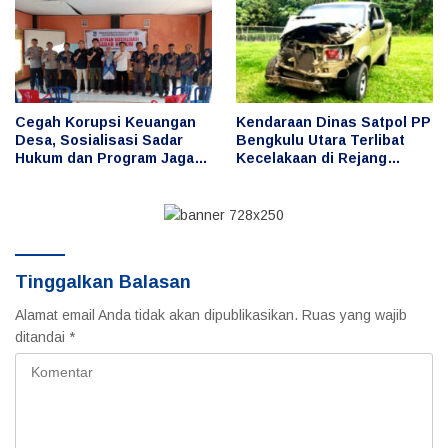
Cegah Korupsi Keuangan
Kendaraan Dinas Satpol PP
Desa, Sosialisasi Sadar
Bengkulu Utara Terlibat
Hukum dan Program Jaga
Kecelakaan di Rejang
Desa Digelar di Desa Taba
Lebong, Publik
Baru
Pertanyakan Penggunaan
dan Pengemudi
Tinggalkan Balasan
Alamat email Anda tidak akan dipublikasikan.
Ruas yang wajib
ditandai
*