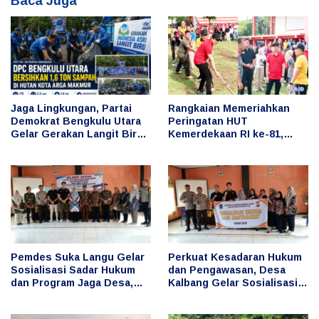
Baca Juga
Jaga Lingkungan, Partai
Rangkaian Memeriahkan
Demokrat Bengkulu Utara
Peringatan HUT
Gelar Gerakan Langit Biru
Kemerdekaan RI ke-81,
Indonesia Asri, Bersihkan
Bupati Arie Ikut Serta
Hutan Kota
dalam Berbagai Lomba
Pemdes Suka Langu Gelar
Perkuat Kesadaran Hukum
Sosialisasi Sadar Hukum
dan Pengawasan, Desa
dan Program Jaga Desa,
Kalbang Gelar Sosialisasi
Cegah Penyimpangan
Sadar Hukum dan Program
Keuangan Desa
Jaga Desa