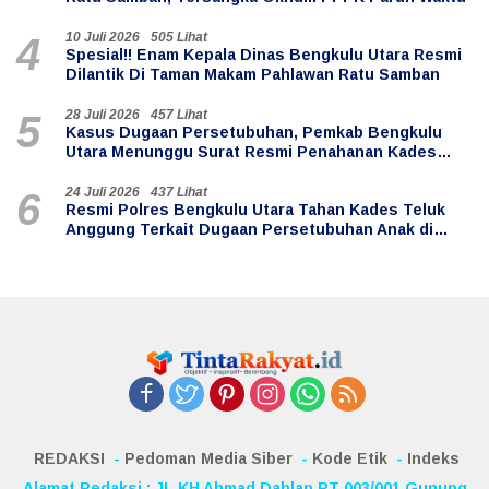
10 Juli 2026
505 Lihat
4
Spesial!! Enam Kepala Dinas Bengkulu Utara Resmi
Dilantik Di Taman Makam Pahlawan Ratu Samban
28 Juli 2026
457 Lihat
5
Kasus Dugaan Persetubuhan, Pemkab Bengkulu
Utara Menunggu Surat Resmi Penahanan Kades
Teluk Anggung
24 Juli 2026
437 Lihat
6
Resmi Polres Bengkulu Utara Tahan Kades Teluk
Anggung Terkait Dugaan Persetubuhan Anak di
Bawah Umur
REDAKSI
Pedoman Media Siber
Kode Etik
Indeks
Alamat Redaksi : JL.KH Ahmad Dahlan RT 003/001 Gunung