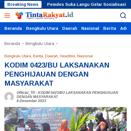
Langsung
omba
Breaking News
Pemdes Suka Langu Gelar Sosialisasi Sadar Huk
ke
konten
Beranda
Bengkulu Utara
Daerah
Nasional
Berita
Adver
Beranda
Bengkulu Utara
Bengkulu Utara
,
Berita
,
Daerah
,
Headline
,
Nasional
KODIM 0423/BU LAKSANAKAN
PENGHIJAUAN DENGAN
MASYARAKAT
Official_TR
-
KODIM 0423/BU LAKSANAKAN PENGHIJAUAN
DENGAN MASYARAKAT
8 Desember 2023