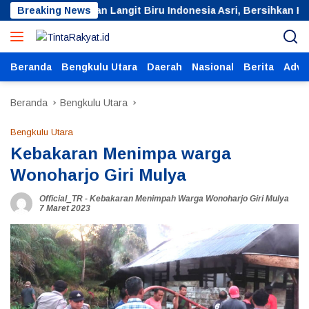
Langsung
 Gelar Gerakan Langit Biru Indonesia Asri, Bersihkan Hutan Ko
Breaking News
ke
konten
Beranda
Bengkulu Utara
Daerah
Nasional
Berita
Adver
Beranda
Bengkulu Utara
Bengkulu Utara
Kebakaran Menimpa warga
Wonoharjo Giri Mulya
Official_TR
-
Kebakaran Menimpah Warga Wonoharjo Giri Mulya
7 Maret 2023