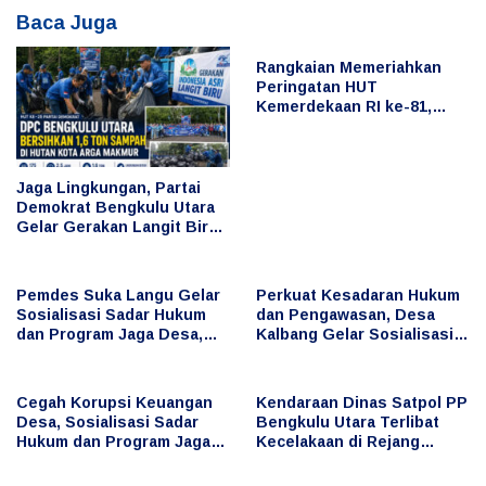
Baca Juga
Rangkaian Memeriahkan
Peringatan HUT
Kemerdekaan RI ke-81,
Bupati Arie Ikut Serta
dalam Berbagai Lomba
Jaga Lingkungan, Partai
Demokrat Bengkulu Utara
Gelar Gerakan Langit Biru
Indonesia Asri, Bersihkan
Hutan Kota
Pemdes Suka Langu Gelar
Perkuat Kesadaran Hukum
Sosialisasi Sadar Hukum
dan Pengawasan, Desa
dan Program Jaga Desa,
Kalbang Gelar Sosialisasi
Cegah Penyimpangan
Sadar Hukum dan Program
Keuangan Desa
Jaga Desa
Cegah Korupsi Keuangan
Kendaraan Dinas Satpol PP
Desa, Sosialisasi Sadar
Bengkulu Utara Terlibat
Hukum dan Program Jaga
Kecelakaan di Rejang
Desa Digelar di Desa Taba
Lebong, Publik
Baru
Pertanyakan Penggunaan