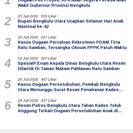
1
Dugaan Fee Proyek, KPK Akan Segera Periksa Mian
Wakil Gubernur Provinsi Bengkulu
23 Juli 2026
559 Lihat
2
Bupati Bengkulu Utara Ucapkan Selamat Hari Anak
Nasional ke-42
15 Juli 2026
527 Lihat
3
Kasus Dugaan Percaloan Rekrutmen PDAM Tirta
Ratu Samban, Tersangka Oknum PPPK Paruh Waktu
10 Juli 2026
507 Lihat
4
Spesial!! Enam Kepala Dinas Bengkulu Utara Resmi
Dilantik Di Taman Makam Pahlawan Ratu Samban
28 Juli 2026
457 Lihat
5
Kasus Dugaan Persetubuhan, Pemkab Bengkulu
Utara Menunggu Surat Resmi Penahanan Kades
Teluk Anggung
24 Juli 2026
437 Lihat
6
Resmi Polres Bengkulu Utara Tahan Kades Teluk
Anggung Terkait Dugaan Persetubuhan Anak di
Bawah Umur