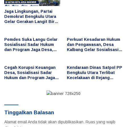
dalam Berbagai Lomba
Jaga Lingkungan, Partai
Demokrat Bengkulu Utara
Gelar Gerakan Langit Biru
Indonesia Asri, Bersihkan
Hutan Kota
Pemdes Suka Langu Gelar
Perkuat Kesadaran Hukum
Sosialisasi Sadar Hukum
dan Pengawasan, Desa
dan Program Jaga Desa,
Kalbang Gelar Sosialisasi
Cegah Penyimpangan
Sadar Hukum dan Program
Keuangan Desa
Jaga Desa
Cegah Korupsi Keuangan
Kendaraan Dinas Satpol PP
Desa, Sosialisasi Sadar
Bengkulu Utara Terlibat
Hukum dan Program Jaga
Kecelakaan di Rejang
Desa Digelar di Desa Taba
Lebong, Publik
Baru
Pertanyakan Penggunaan
dan Pengemudi
Tinggalkan Balasan
Alamat email Anda tidak akan dipublikasikan.
Ruas yang wajib