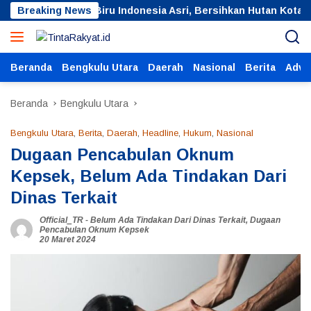
Langsung
an Langit Biru Indonesia Asri, Bersihkan Hutan Kota
Breaking News
ke
konten
Beranda
Bengkulu Utara
Daerah
Nasional
Berita
Adver
Beranda
Bengkulu Utara
Bengkulu Utara
,
Berita
,
Daerah
,
Headline
,
Hukum
,
Nasional
Dugaan Pencabulan Oknum
Kepsek, Belum Ada Tindakan Dari
Dinas Terkait
Official_TR
-
Belum Ada Tindakan Dari Dinas Terkait
,
Dugaan
Pencabulan Oknum Kepsek
20 Maret 2024