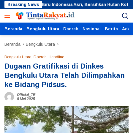
Langsung
n Langit Biru Indonesia Asri, Bersihkan Hutan Kota
Breaking News
Ra
ke
konten
Beranda
Bengkulu Utara
Daerah
Nasional
Berita
Adver
Beranda
Bengkulu Utara
Bengkulu Utara
,
Daerah
,
Headline
Dugaan Gratifikasi di Dinkes
Bengkulu Utara Telah Dilimpahkan
ke Bidang Pidsus.
Official_TR
8 Mei 2025