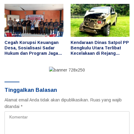
Keuangan Desa
Jaga Desa
Cegah Korupsi Keuangan
Kendaraan Dinas Satpol PP
Desa, Sosialisasi Sadar
Bengkulu Utara Terlibat
Hukum dan Program Jaga
Kecelakaan di Rejang
Desa Digelar di Desa Taba
Lebong, Publik
Baru
Pertanyakan Penggunaan
dan Pengemudi
Tinggalkan Balasan
Alamat email Anda tidak akan dipublikasikan.
Ruas yang wajib
ditandai
*