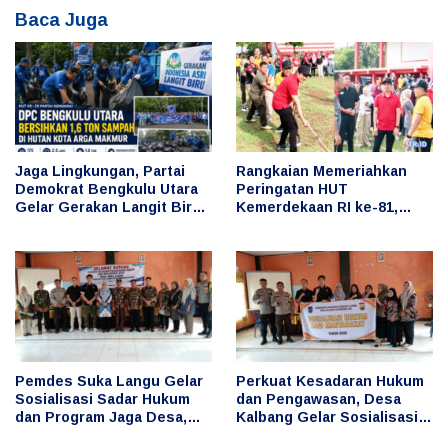
Baca Juga
Jaga Lingkungan, Partai
Rangkaian Memeriahkan
Demokrat Bengkulu Utara
Peringatan HUT
Gelar Gerakan Langit Biru
Kemerdekaan RI ke-81,
Indonesia Asri, Bersihkan
Bupati Arie Ikut Serta
Hutan Kota
dalam Berbagai Lomba
Pemdes Suka Langu Gelar
Perkuat Kesadaran Hukum
Sosialisasi Sadar Hukum
dan Pengawasan, Desa
dan Program Jaga Desa,
Kalbang Gelar Sosialisasi
Cegah Penyimpangan
Sadar Hukum dan Program