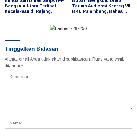
Kendaraan Dinas Satpol PP
Bupati Bengkulu Utara
Bengkulu Utara Terlibat
Terima Audiensi Kanreg VII
Kecelakaan di Rejang
BKN Palembang, Bahas
Lebong, Publik
Penguatan Pengelolaan
Pertanyakan Penggunaan
ASN dan Manajemen
dan Pengemudi
Talenta
Tinggalkan Balasan
Alamat email Anda tidak akan dipublikasikan.
Ruas yang wajib
ditandai
*