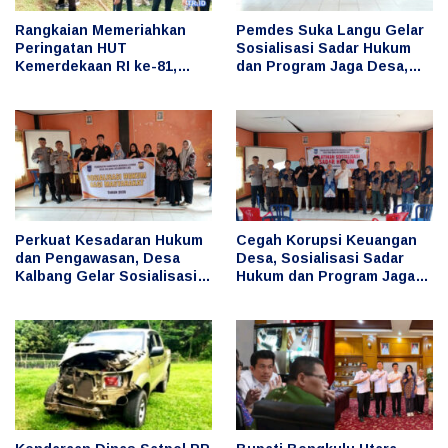
Rangkaian Memeriahkan
Pemdes Suka Langu Gelar
Peringatan HUT
Sosialisasi Sadar Hukum
Kemerdekaan RI ke-81,
dan Program Jaga Desa,
Bupati Arie Ikut Serta
Cegah Penyimpangan
dalam Berbagai Lomba
Keuangan Desa
Perkuat Kesadaran Hukum
Cegah Korupsi Keuangan
dan Pengawasan, Desa
Desa, Sosialisasi Sadar
Kalbang Gelar Sosialisasi
Hukum dan Program Jaga
Sadar Hukum dan Program
Desa Digelar di Desa Taba
Jaga Desa
Baru