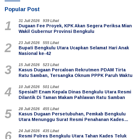
Popular Post
31 Juli 2026
939 Lihat
1
Dugaan Fee Proyek, KPK Akan Segera Periksa Mian
Wakil Gubernur Provinsi Bengkulu
23 Juli 2026
555 Lihat
2
Bupati Bengkulu Utara Ucapkan Selamat Hari Anak
Nasional ke-42
15 Juli 2026
523 Lihat
3
Kasus Dugaan Percaloan Rekrutmen PDAM Tirta
Ratu Samban, Tersangka Oknum PPPK Paruh Waktu
10 Juli 2026
501 Lihat
4
Spesial!! Enam Kepala Dinas Bengkulu Utara Resmi
Dilantik Di Taman Makam Pahlawan Ratu Samban
28 Juli 2026
455 Lihat
5
Kasus Dugaan Persetubuhan, Pemkab Bengkulu
Utara Menunggu Surat Resmi Penahanan Kades
Teluk Anggung
24 Juli 2026
435 Lihat
6
Resmi Polres Bengkulu Utara Tahan Kades Teluk