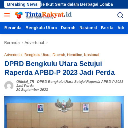
Langsung
Bupati Arie Ikut Serta dalam Berbagai Lomba
Breaking News
Pemdes 
ke
konten
Beranda
Bengkulu Utara
Daerah
Nasional
Berita
Adver
Beranda
Advertorial
Advertorial
,
Bengkulu Utara
,
Daerah
,
Headline
,
Nasional
DPRD Bengkulu Utara Setujui
Raperda APBD-P 2023 Jadi Perda
Official_TR
-
DPRD Bengkulu Utara Setujui Raperda APBD-P 2023
Jadi Perda
20 September 2023