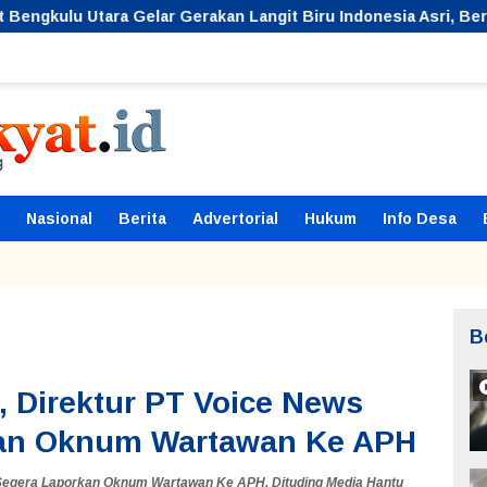
erakan Langit Biru Indonesia Asri, Bersihkan Hutan Kota
Nasional
Berita
Advertorial
Hukum
Info Desa
B
, Direktur PT Voice News
kan Oknum Wartawan Ke APH
 Segera Laporkan Oknum Wartawan Ke APH
,
Dituding Media Hantu