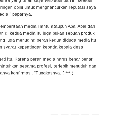
berita yang telah saya terbitkan dan ini seakan
ringan opini untuk menghancurkan reputasi saya
edia,” paparnya.
pemberitaan media Hantu ataupun Abal Abal dari
n di kedua media itu juga bukan sebuah produk
Ujang juga menuding peran kedua diduga media itu
n syarat kepentingan kepada kepala desa,
erti itu. Karena peran media harus benar benar
njatuhkan sesama profesi, terlebih menuduh dan
nya konfirmasi. “Pungkasnya. ( *** )