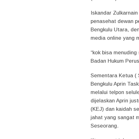
Iskandar Zulkarnain
penasehat dewan p
Bengkulu Utara, den
media online yang 
“kok bisa menuding
Badan Hukum Perusa
Sementara Ketua ( S
Bengkulu Aprin Tas
melalui telpon selu
dijelaskan Aprin jus
(KEJ) dan kaidah ser
jahat yang sangat 
Seseorang.