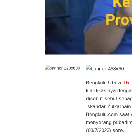
Bengkulu Utara
TR.
klarifikasinya deng
disebut-sebut sebag
Iskandar Zulkarnain
Bengkulu.com saat d
menyerang pribadin
(03/7/2023) sore.