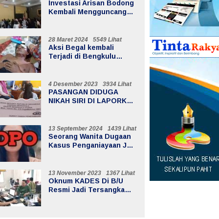
Investasi Arisan Bodong
Kembali Mengguncang
Bengkulu Utara,
Kerugian Mencapai 20
Milyar
28 Maret 2024
5549 Lihat
Aksi Begal kembali
Terjadi di Bengkulu
Utara, Menimpa Warga Air
Sebayur
4 Desember 2023
3934 Lihat
PASANGAN DIDUGA
NIKAH SIRI DI LAPORKAN
KE POLISI
13 September 2024
1439 Lihat
Seorang Wanita Dugaan
Kasus Penganiayaan Jadi
DPO
13 November 2023
1367 Lihat
Oknum KADES Di B/U
Resmi Jadi Tersangka
Dugaan Korupsi Dana
Desa