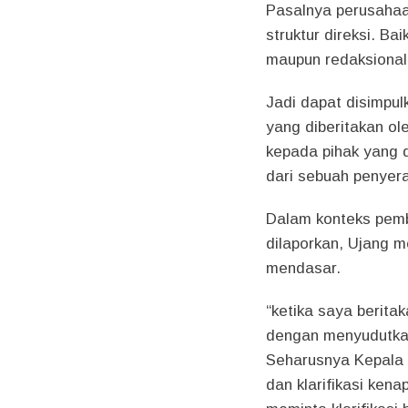
Pasalnya perusahaa
struktur direksi. B
maupun redaksional.
Jadi dapat disimpulk
yang diberitakan ol
kepada pihak yang d
dari sebuah penyer
Dalam konteks pemb
dilaporkan, Ujang m
mendasar.
“ketika saya berita
dengan menyudutkan
Seharusnya Kepala 
dan klarifikasi ken