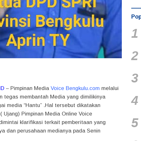
Pop
1
2
3
ID
– Pimpinan Media
Voice Bengkulu.com
melalui
4
an tegas membantah Media yang dimilikinya
ai media “Hantu” .Hal tersebut dikatakan
 ( Ujang) Pimpinan Media Online Voice
5
imintai klarifikasi terkait pemberitaan yang
ya dan perusahaan medianya pada Senin