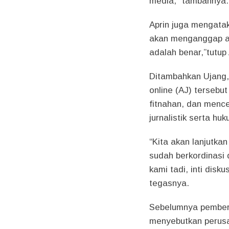
media,” tambahnya.
Aprin juga mengataka
akan menganggap a
adalah benar,”tutup 
Ditambahkan Ujang
online (AJ) terseb
fitnahan, dan mence
jurnalistik serta h
“Kita akan lanjutk
sudah berkordinasi
kami tadi, inti disk
tegasnya.
Sebelumnya pemberi
menyebutkan perusa