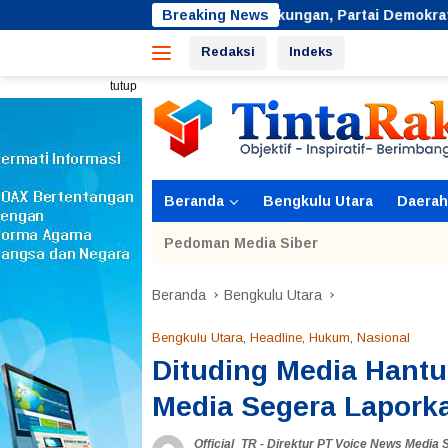
Langsung
Jaga Lingkungan, Partai Demokrat Bengkulu Utara Gelar G
Breaking News
ke
Redaksi
Indeks
konten
tutup
Beranda
Bengkulu Utara
Daerah
Pedoman Media Siber
Beranda
Bengkulu Utara
Bengkulu Utara
,
Headline
,
Hukum
,
Nasional
Dituding Media Hantu
Media Segera Lapor
Official_TR
-
Direktur PT Voice News Media