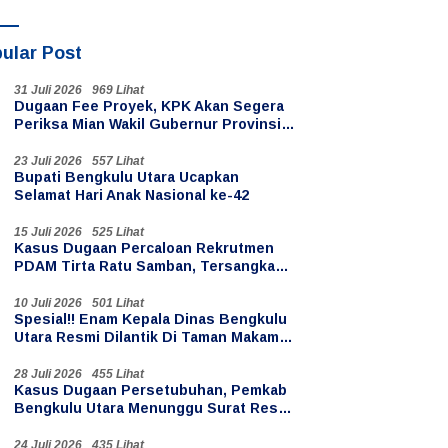
ular Post
31 Juli 2026
969 Lihat
Dugaan Fee Proyek, KPK Akan Segera
Periksa Mian Wakil Gubernur Provinsi
Bengkulu
23 Juli 2026
557 Lihat
Bupati Bengkulu Utara Ucapkan
Selamat Hari Anak Nasional ke-42
15 Juli 2026
525 Lihat
Kasus Dugaan Percaloan Rekrutmen
PDAM Tirta Ratu Samban, Tersangka
Oknum PPPK Paruh Waktu
10 Juli 2026
501 Lihat
Spesial!! Enam Kepala Dinas Bengkulu
Utara Resmi Dilantik Di Taman Makam
Pahlawan Ratu Samban
28 Juli 2026
455 Lihat
Kasus Dugaan Persetubuhan, Pemkab
Bengkulu Utara Menunggu Surat Resmi
Penahanan Kades Teluk Anggung
24 Juli 2026
435 Lihat