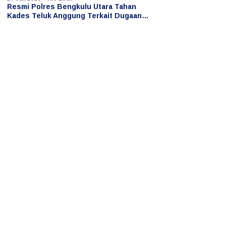
Resmi Polres Bengkulu Utara Tahan
Kades Teluk Anggung Terkait Dugaan
Persetubuhan Anak di Bawah Umur