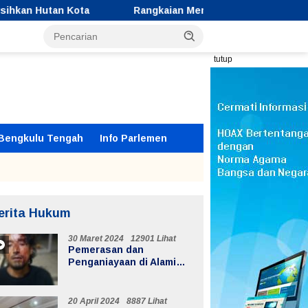
Rangkaian Memeriahkan Peringatan HUT Kemerdekaan RI ke-8
tutup
Bengkulu Tengah
Info Parlemen
erita Hukum
30 Maret 2024
12901 Lihat
Pemerasan dan
Penganiayaan di Alami
Supir Ekspedisi di Jalur
Lintas Batiknau ketahun
20 April 2024
8887 Lihat