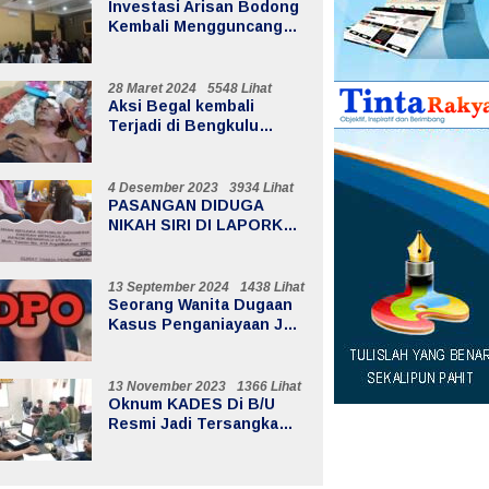
Investasi Arisan Bodong
Kembali Mengguncang
Bengkulu Utara,
Kerugian Mencapai 20
Milyar
28 Maret 2024
5548 Lihat
Aksi Begal kembali
Terjadi di Bengkulu
Utara, Menimpa Warga Air
Sebayur
4 Desember 2023
3934 Lihat
PASANGAN DIDUGA
NIKAH SIRI DI LAPORKAN
KE POLISI
13 September 2024
1438 Lihat
Seorang Wanita Dugaan
Kasus Penganiayaan Jadi
DPO
13 November 2023
1366 Lihat
Oknum KADES Di B/U
Resmi Jadi Tersangka
Dugaan Korupsi Dana
Desa