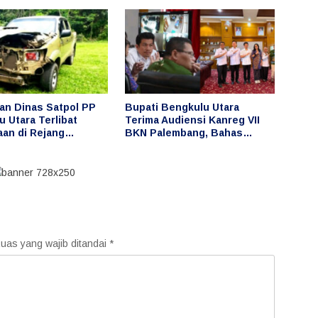
Jaga Desa
an Dinas Satpol PP
Bupati Bengkulu Utara
 Utara Terlibat
Terima Audiensi Kanreg VII
aan di Rejang
BKN Palembang, Bahas
 Publik Pertanyakan
Penguatan Pengelolaan ASN
aan dan Pengemudi
dan Manajemen Talenta
uas yang wajib ditandai
*