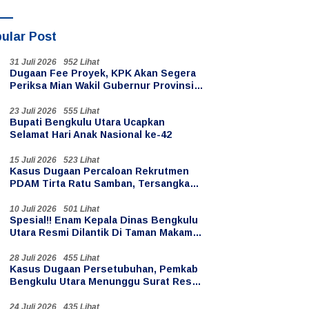
ular Post
31 Juli 2026
952 Lihat
Dugaan Fee Proyek, KPK Akan Segera
Periksa Mian Wakil Gubernur Provinsi
Bengkulu
23 Juli 2026
555 Lihat
Bupati Bengkulu Utara Ucapkan
Selamat Hari Anak Nasional ke-42
15 Juli 2026
523 Lihat
Kasus Dugaan Percaloan Rekrutmen
PDAM Tirta Ratu Samban, Tersangka
Oknum PPPK Paruh Waktu
10 Juli 2026
501 Lihat
Spesial!! Enam Kepala Dinas Bengkulu
Utara Resmi Dilantik Di Taman Makam
Pahlawan Ratu Samban
28 Juli 2026
455 Lihat
Kasus Dugaan Persetubuhan, Pemkab
Bengkulu Utara Menunggu Surat Resmi
Penahanan Kades Teluk Anggung
24 Juli 2026
435 Lihat