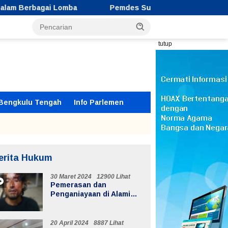
omba
Pemdes Suka Langu Gelar Sosialisasi Sadar Hu
tutup
Bengkulu Tengah
Info Parlemen
erita Hukum
30 Maret 2024
12900 Lihat
Pemerasan dan
Penganiayaan di Alami
Supir Ekspedisi di Jalur
Lintas Batiknau ketahun
20 April 2024
8887 Lihat