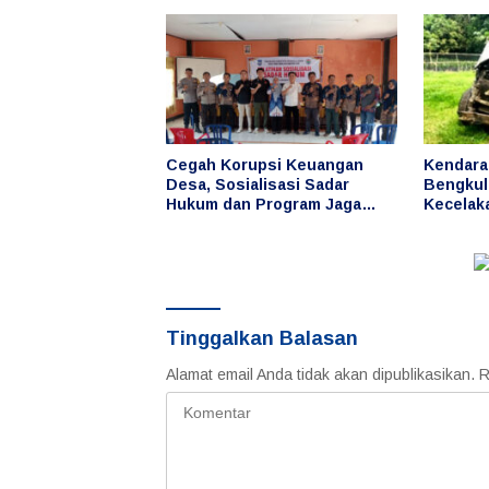
Berbagai Lomba
Desa
Cegah Korupsi Keuangan
Kendara
Desa, Sosialisasi Sadar
Bengkulu
Hukum dan Program Jaga
Kecelak
Desa Digelar di Desa Taba
Lebong,
Baru
Penggun
Tinggalkan Balasan
Alamat email Anda tidak akan dipublikasikan.
R