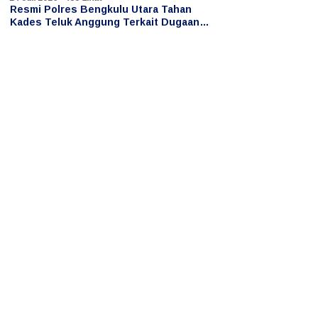
Resmi Polres Bengkulu Utara Tahan
Kades Teluk Anggung Terkait Dugaan
Persetubuhan Anak di Bawah Umur