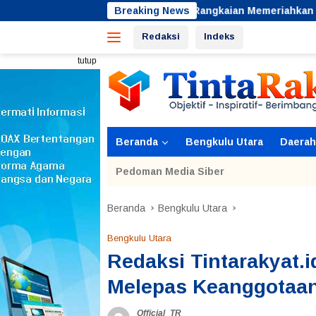
Langsung
Rangkaian Memeriahkan Peringatan HUT Ke
Breaking News
ke
Redaksi
Indeks
konten
tutup
Beranda
Bengkulu Utara
Daerah
Pedoman Media Siber
Beranda
Bengkulu Utara
Bengkulu Utara
Redaksi Tintarakyat.
Melepas Keanggotaa
Official_TR