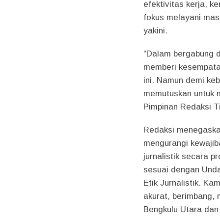
efektivitas kerja, k
fokus melayani masy
yakini.
“Dalam bergabung d
memberi kesempatan
ini. Namun demi ke
memutuskan untuk mel
Pimpinan Redaksi Ti
Redaksi menegaskan
mengurangi kewajib
jurnalistik secara p
sesuai dengan Unda
Etik Jurnalistik. K
akurat, berimbang,
Bengkulu Utara dan 